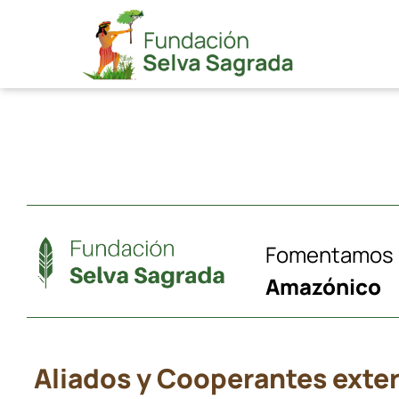
Saltar
al
contenido
Fomentamos n
Amazónico
Aliados y Cooperantes exte