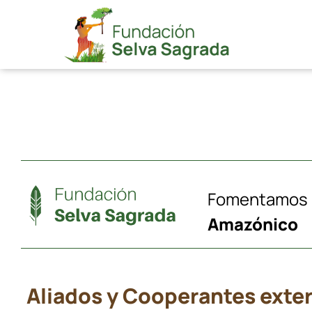
Saltar
al
contenido
Fomentamos n
Amazónico
Aliados y Cooperantes exte